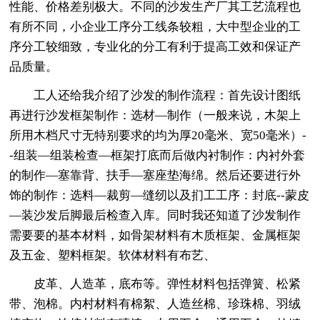
性能、价格差别极大。不同的沙发生产厂其工艺流程也
有所不同，小企业工序分工线条较粗，大中型企业的工
序分工较细致，专业化的分工有利于提高工效和保证产
品质量。
工人还给我介绍了沙发的制作流程：首先设计图纸
再进行沙发框架制作：选材—制作（一般来说，木架上
所用木档尺寸无特别要求的均为厚20毫米、宽50毫米）-
-组装—组装检查—框架打底而后做内衬制作：内衬外套
的制作—塞靠背、扶手—塞座垫海绵。然后还要进行外
饰的制作：选料—裁剪—缝纫以及扪工工序：封底--蒙皮
—装沙发后脚最后检查入库。同时我还知道了沙发制作
需要要的基本材料，如骨架材料有木质框架、金属框架
及五金、塑料框架。软体材料有布艺、
皮革、人造革，底布等。弹性材料包括弹簧、松紧
带、泡棉。内村材料有棉絮、人造丝棉、珍珠棉、羽绒